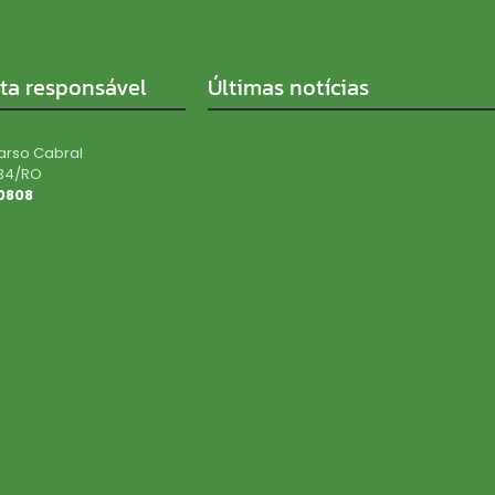
sta responsável
Últimas notícias
arso Cabral
34/RO
0808