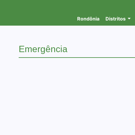
Rondônia
Distritos
Emergência