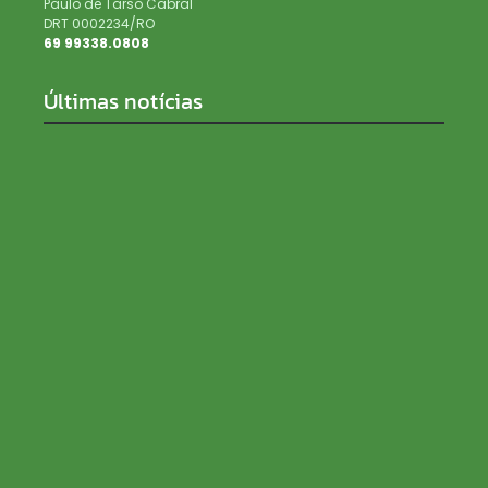
Paulo de Tarso Cabral
DRT 0002234/RO
69 99338.0808
Últimas notícias
Como a escolha da semente influencia a
produtividade da soja
06/08/2026