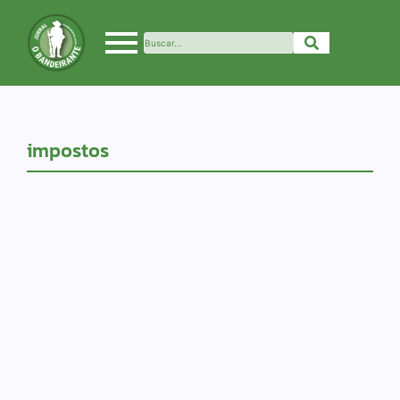
impostos
Economia
Taxação de super-ricos
ganha adesão de países, diz
Haddad
24/05/2024
-
No Comments
Ministro participa de Simpósio de Tributação
Internacional do G20 A proposta brasileira de uma
taxação global de 2% sobre a renda dos super-