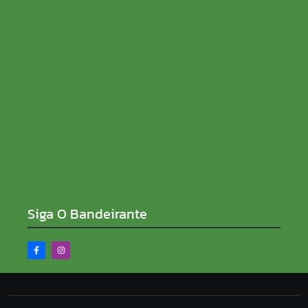
Fúria fala sobre eleições, apoio de Rocha e nega
Cacoal quebrada: “Entreguei orçamento de R$ 520
milhões”
05/08/2026
Siga O Bandeirante