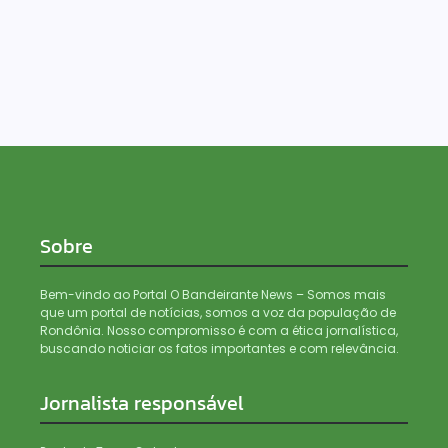
ricos está rapidamente ganhando apoio
internacional. Nesta quinta-feira (23), o ministro...
Leia mais...
Sobre
Bem-vindo ao Portal O Bandeirante News – Somos mais
que um portal de notícias, somos a voz da população de
Rondônia. Nosso compromisso é com a ética jornalística,
buscando noticiar os fatos importantes e com relevância.
Jornalista responsável