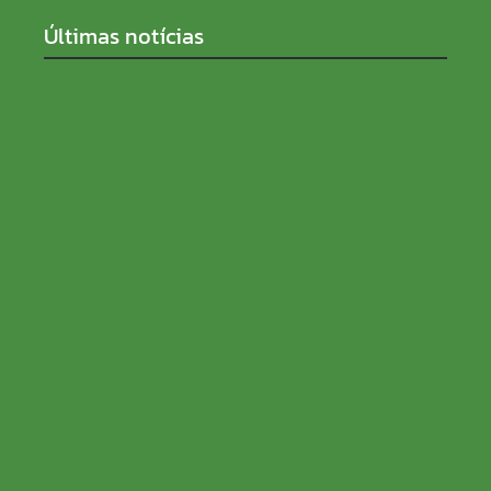
Últimas notícias
Como a escolha da semente influencia a
produtividade da soja
06/08/2026