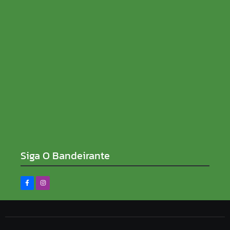
Candidatos do Encceja 2026 podem consultar o
cartão de inscrição
07/08/2026
Siga O Bandeirante