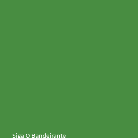
Pôr do Sol Musical reúne música e lazer neste fim
de semana no Complexo Madeira-Mamoré
08/08/2026
Partidos têm até o dia 15 para registrarem
candidaturas nos tribunais
08/08/2026
Siga O Bandeirante