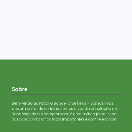
Suspeito é baleado em confronto com BOPE durante
operação em Porto Velho
05/08/2026
Sobre
Bem-vindo ao Portal O Bandeirante News – Somos mais
que um portal de notícias, somos a voz da população de
Rondônia. Nosso compromisso é com a ética jornalística,
buscando noticiar os fatos importantes e com relevância.