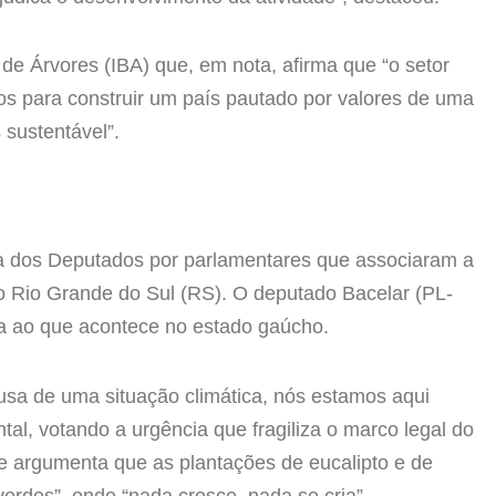
a de Árvores (IBA) que, em nota, afirma que “o setor
ços para construir um país pautado por valores de uma
sustentável”.
ra dos Deputados por parlamentares que associaram a
do Rio Grande do Sul (RS). O deputado Bacelar (PL-
a ao que acontece no estado gaúcho.
usa de uma situação climática, nós estamos aqui
al, votando a urgência que fragiliza o marco legal do
e argumenta que as plantações de eucalipto e de
erdes”, onde “nada cresce, nada se cria”.