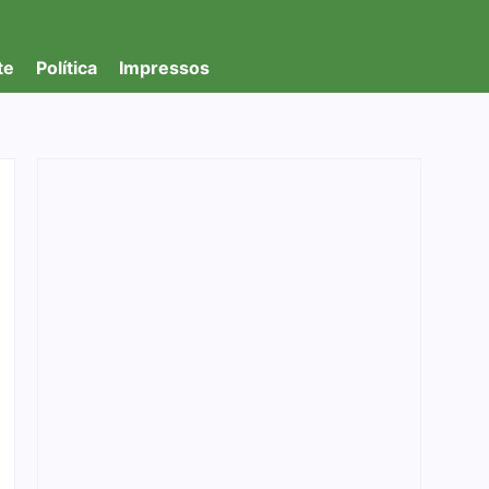
te
Política
Impressos
Refis 2026 segue até final do ano e amplia
oportunidade para regularização fiscal
06/08/2026