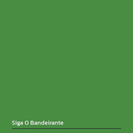
Como a escolha da semente influencia a
produtividade da soja
06/08/2026
Fúria fala sobre eleições, apoio de Rocha e nega
Cacoal quebrada: “Entreguei orçamento de R$ 520
milhões”
05/08/2026
Siga O Bandeirante