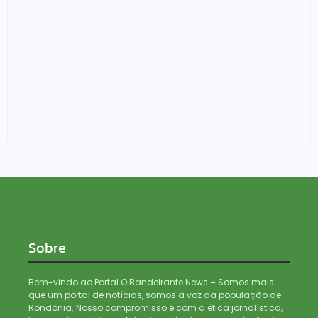
Justiça do Trabalho chama atenção para assédio
eleitoral
04/08/2026
Sobre
Bem-vindo ao Portal O Bandeirante News – Somos mais
que um portal de notícias, somos a voz da população de
Rondônia. Nosso compromisso é com a ética jornalística,