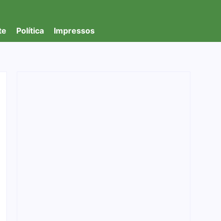
te
Política
Impressos
PF apreende R$ 2 milhões em investigação
de lavagem de capitais em Porto Velho/RO
04/08/2026