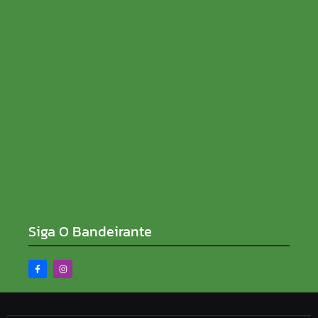
08/08/2026
Sem rabo preso e de ficha limpa, Sílvia Cristina
reforça compromisso contra a corrupção
08/08/2026
Siga O Bandeirante