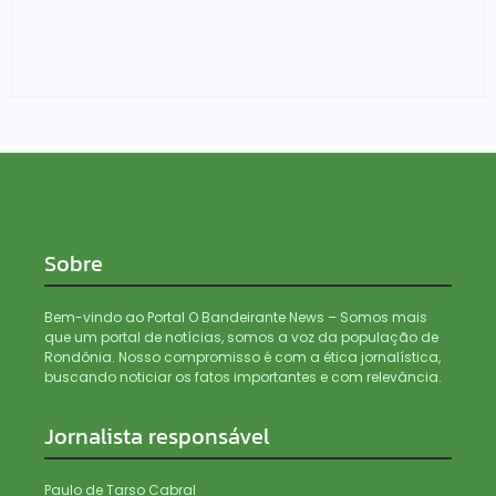
Denarc e Receita Federal apreendem 12 kg de skunk,
haxixe e pistola em transportadora de Ji-Paraná
06/08/2026
Sobre
Bem-vindo ao Portal O Bandeirante News – Somos mais
que um portal de notícias, somos a voz da população de
Rondônia. Nosso compromisso é com a ética jornalística,
buscando noticiar os fatos importantes e com relevância.
Jornalista responsável
Paulo de Tarso Cabral