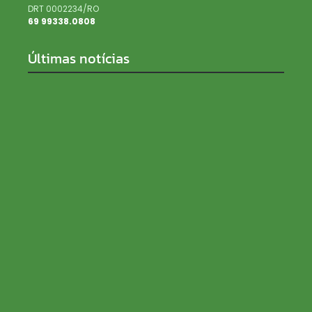
DRT 0002234/RO
69 99338.0808
Últimas notícias
SENAR Rondônia recebe inscrições para processo
seletivo com salários de até R$ 5 mil