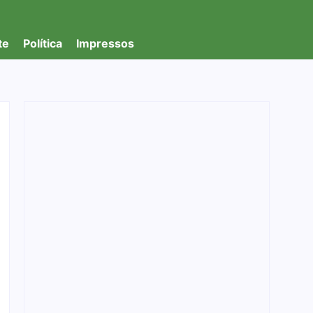
te
Política
Impressos
Federação PSOL-Rede oficializa apoio à
candidatura de Lula à reeleição
06/08/2026