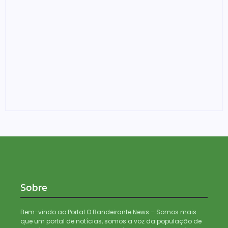
Confronto durante operação termina com foragido
baleado e grande apreensão de drogas
05/08/2026
Médicos são investigados por suspeita de receber
salário sem cumprir carga horária em RO
05/08/2026
Sobre
Bem-vindo ao Portal O Bandeirante News – Somos mais
que um portal de notícias, somos a voz da população de