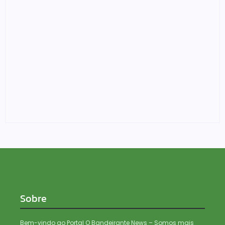
Edições especiais da Feira Mulher do Norte fazem
alusão ao Agosto Lilás e a Lei Maria da Penha
04/08/2026
Sobre
Bem-vindo ao Portal O Bandeirante News – Somos mais