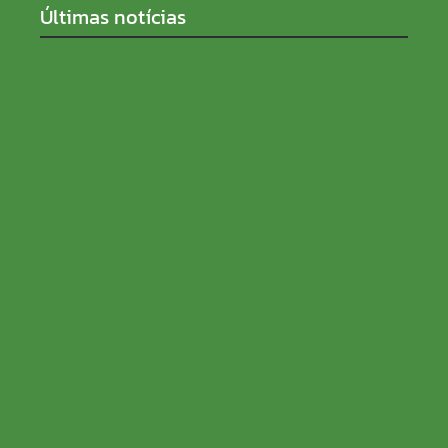
Últimas notícias
SENAR Rondônia recebe inscrições para processo
seletivo com salários de até R$ 5 mil
08/08/2026