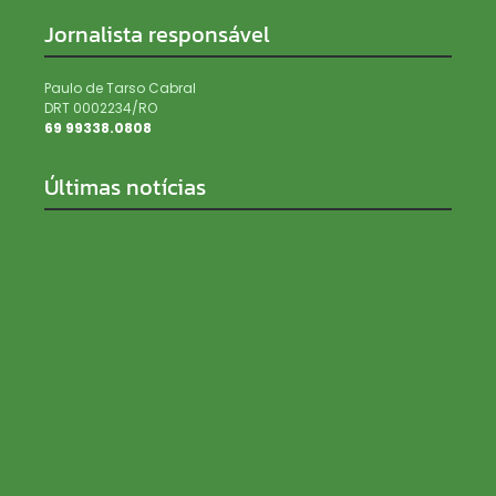
Jornalista responsável
Paulo de Tarso Cabral
DRT 0002234/RO
69 99338.0808
Últimas notícias
PRD e Solidariedade decidem pela neutralidade na