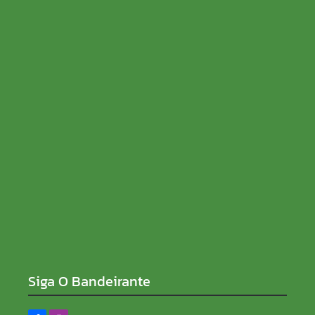
eleição presidencial
05/08/2026
Faltam três dias para o Casamento Comunitário
2026, que realizará o sonho de dezenas de casais
em Porto Velho
05/08/2026
Siga O Bandeirante