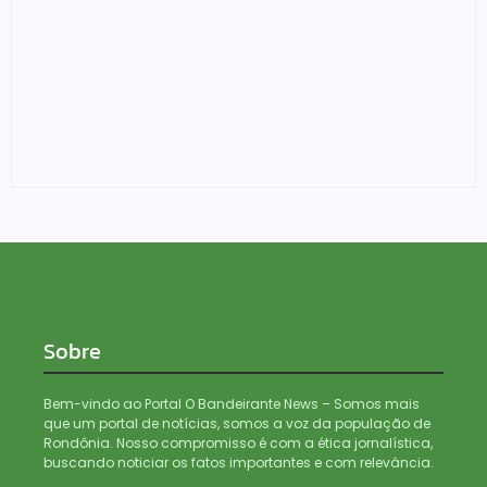
Motociclista fica ferida após colisão traseira em carro
na Avenida Rio de Janeiro em Porto Velho
03/08/2026
Sobre
Bem-vindo ao Portal O Bandeirante News – Somos mais
que um portal de notícias, somos a voz da população de
Rondônia. Nosso compromisso é com a ética jornalística,
buscando noticiar os fatos importantes e com relevância.