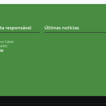
sta responsável
Últimas notícias
rso Cabral
34/RO
808
UNIÃO BANDEIRANTES PEDE SOCORRO: 
VIRA CRATERAS, PREJUÍZO E REVOLTA NO
PORTO VELHO
06/08/2026
Justiças Eleitoral e do Trabalho lançam
assédio
06/08/2026