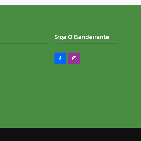
Siga O Bandeirante
PROMESSA DE ASFALTO
 MAIOR DISTRITO DE
 campanha contra