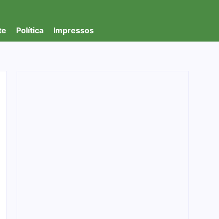
te
Política
Impressos
Foragido é baleado após atirar em policial e
vários suspeitos de tráfico são presos durante
Operação Maximus em Porto Velho
05/08/2026