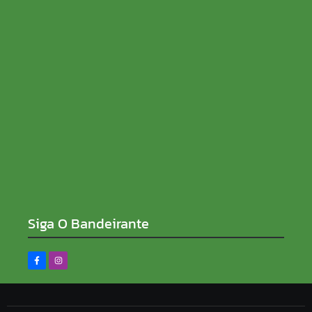
07/08/2026
Candidatos do Encceja 2026 podem consultar o
cartão de inscrição
07/08/2026
Siga O Bandeirante