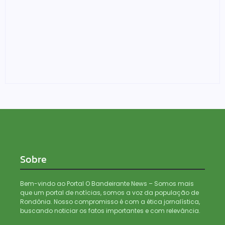
Porto Velho alcança o maior IDEB de sua história e
consolida um novo patamar na educação pública
07/08/2026
Sobre
Bem-vindo ao Portal O Bandeirante News – Somos mais
que um portal de notícias, somos a voz da população de
Rondônia. Nosso compromisso é com a ética jornalística,
buscando noticiar os fatos importantes e com relevância.