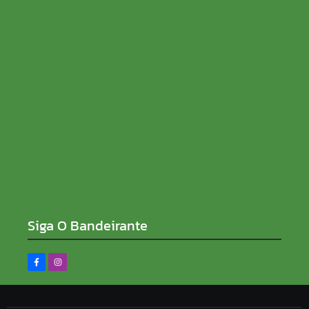
08/08/2026
Sem rabo preso e de ficha limpa, Sílvia Cristina
reforça compromisso contra a corrupção
08/08/2026
Siga O Bandeirante