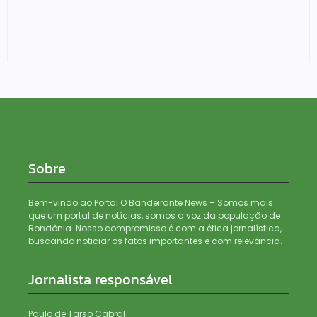
Denarc e Receita Federal apreendem 12 kg de skunk,
haxixe e pistola em transportadora de Ji-Paraná
06/08/2026
Sobre
Bem-vindo ao Portal O Bandeirante News – Somos mais
que um portal de notícias, somos a voz da população de
Rondônia. Nosso compromisso é com a ética jornalística,
buscando noticiar os fatos importantes e com relevância.
Jornalista responsável
Paulo de Tarso Cabral