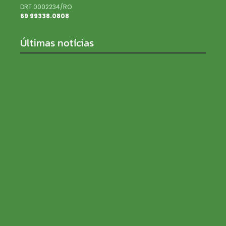
DRT 0002234/RO
69 99338.0808
Últimas notícias
SENAR Rondônia recebe inscrições para processo
seletivo com salários de até R$ 5 mil