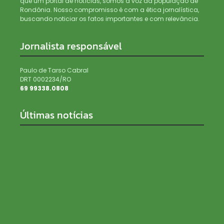
que um portal de notícias, somos a voz da população de
Rondônia. Nosso compromisso é com a ética jornalística,
buscando noticiar os fatos importantes e com relevância.
Jornalista responsável
Paulo de Tarso Cabral
DRT 0002234/RO
69 99338.0808
Últimas notícias