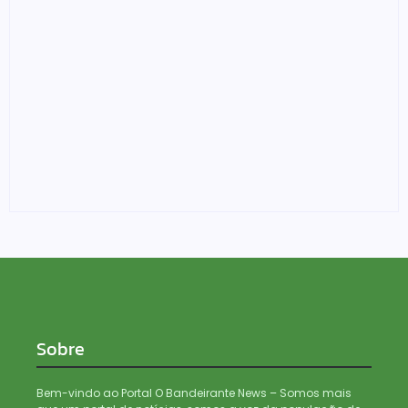
Edições especiais da Feira Mulher do Norte fazem
alusão ao Agosto Lilás e a Lei Maria da Penha
04/08/2026
Sobre
Bem-vindo ao Portal O Bandeirante News – Somos mais