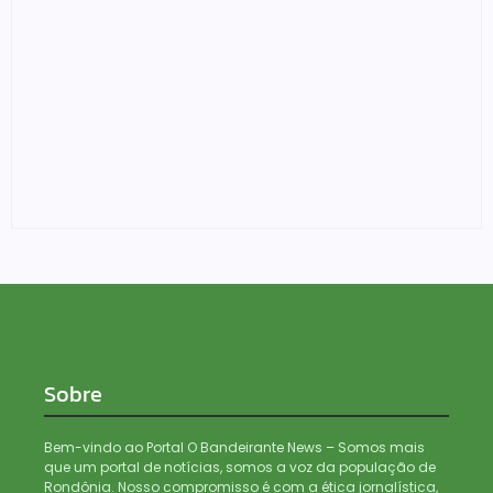
Justiça do Trabalho chama atenção para assédio
eleitoral
04/08/2026
Sobre
Bem-vindo ao Portal O Bandeirante News – Somos mais
que um portal de notícias, somos a voz da população de
Rondônia. Nosso compromisso é com a ética jornalística,