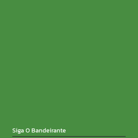
Como a escolha da semente influencia a
produtividade da soja
06/08/2026
Fúria fala sobre eleições, apoio de Rocha e nega
Cacoal quebrada: “Entreguei orçamento de R$ 520
milhões”
05/08/2026
Siga O Bandeirante