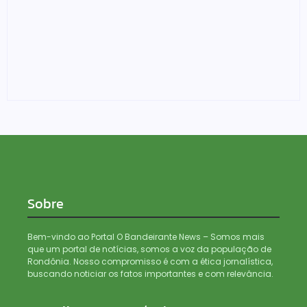
Confronto durante operação termina com foragido
baleado e grande apreensão de drogas
05/08/2026
Sobre
Bem-vindo ao Portal O Bandeirante News – Somos mais
que um portal de notícias, somos a voz da população de
Rondônia. Nosso compromisso é com a ética jornalística,
buscando noticiar os fatos importantes e com relevância.