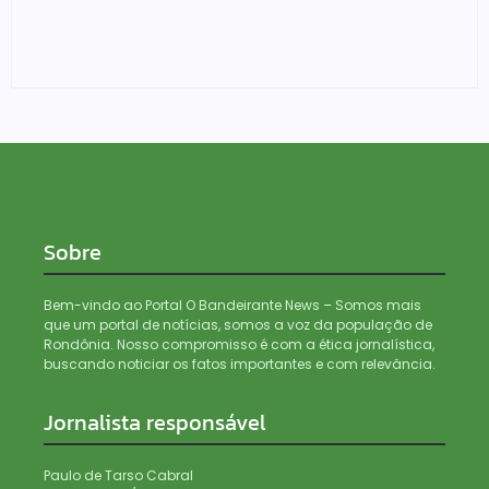
Edições especiais da Feira Mulher do Norte fazem
alusão ao Agosto Lilás e a Lei Maria da Penha
04/08/2026
Sobre
Bem-vindo ao Portal O Bandeirante News – Somos mais
que um portal de notícias, somos a voz da população de
Rondônia. Nosso compromisso é com a ética jornalística,
buscando noticiar os fatos importantes e com relevância.
Jornalista responsável
Paulo de Tarso Cabral