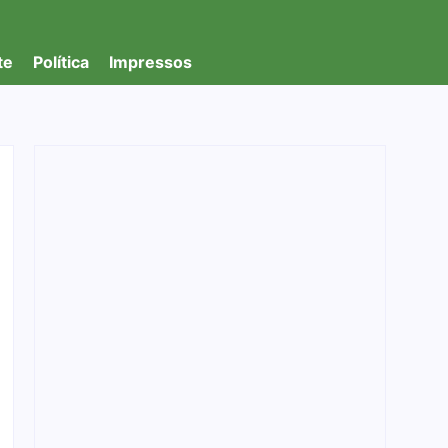
te
Política
Impressos
CNJ acaba com aposentadoria compulsória
como punição máxima para juiz
04/08/2026