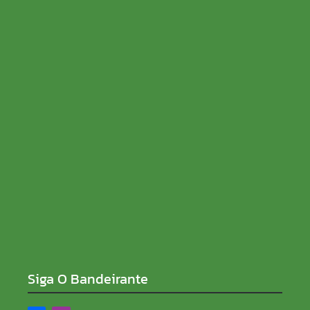
UNIÃO BANDEIRANTES PEDE SOCORRO: PROMESSA
DE ASFALTO VIRA CRATERAS, PREJUÍZO E REVOLTA
NO MAIOR DISTRITO DE PORTO VELHO
06/08/2026
Justiças Eleitoral e do Trabalho lançam campanha
contra assédio
06/08/2026
Siga O Bandeirante