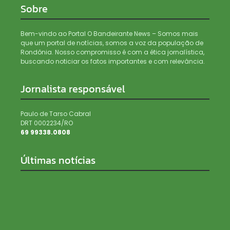
Sobre
Bem-vindo ao Portal O Bandeirante News – Somos mais
que um portal de notícias, somos a voz da população de
Rondônia. Nosso compromisso é com a ética jornalística,
buscando noticiar os fatos importantes e com relevância.
Jornalista responsável
Paulo de Tarso Cabral
DRT 0002234/RO
69 99338.0808
Últimas notícias
Mapas, manuais de explosivos e cálculo de custos: