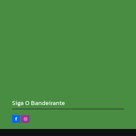
como grupo planejava ataques em Brasília
10/08/2026
Prouni 2026: pré-selecionado deve comprovar
informação até sexta-feira
10/08/2026
Siga O Bandeirante