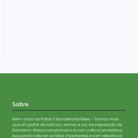
Motociclista fica ferida após colisão traseira em carro
na Avenida Rio de Janeiro em Porto Velho
03/08/2026
Sobre
Bem-vindo ao Portal O Bandeirante News – Somos mais
que um portal de notícias, somos a voz da população de
Rondônia. Nosso compromisso é com a ética jornalística,
buscando noticiar os fatos importantes e com relevância.