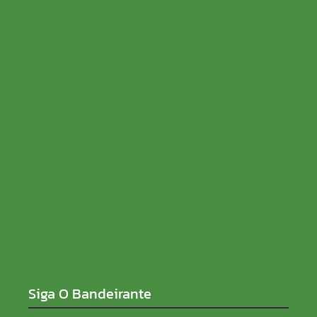
PRD e Solidariedade decidem pela neutralidade na
eleição presidencial
05/08/2026
Faltam três dias para o Casamento Comunitário
2026, que realizará o sonho de dezenas de casais
em Porto Velho
05/08/2026
Siga O Bandeirante