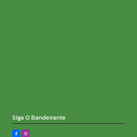
Pôr do Sol Musical reúne música e lazer neste fim
de semana no Complexo Madeira-Mamoré
08/08/2026
Siga O Bandeirante