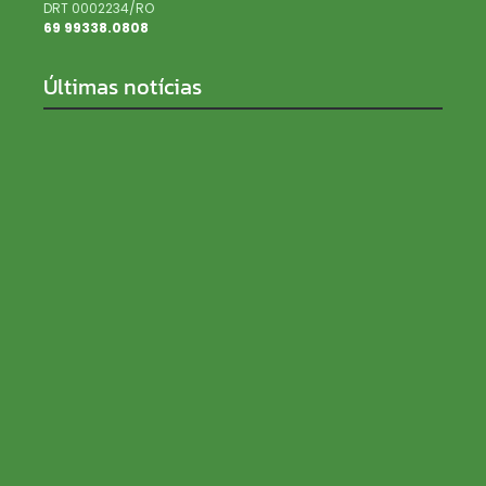
DRT 0002234/RO
69 99338.0808
Últimas notícias
SENAR Rondônia recebe inscrições para processo
seletivo com salários de até R$ 5 mil