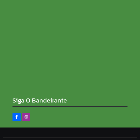
08/08/2026
Sem rabo preso e de ficha limpa, Sílvia Cristina
reforça compromisso contra a corrupção
08/08/2026
Siga O Bandeirante