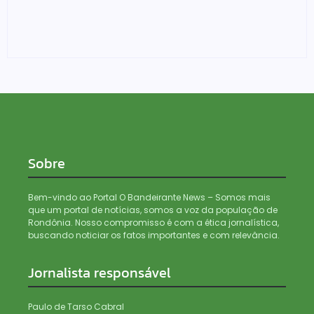
Denarc e Receita Federal apreendem 12 kg de skunk,
haxixe e pistola em transportadora de Ji-Paraná
06/08/2026
Sobre
Bem-vindo ao Portal O Bandeirante News – Somos mais
que um portal de notícias, somos a voz da população de
Rondônia. Nosso compromisso é com a ética jornalística,
buscando noticiar os fatos importantes e com relevância.
Jornalista responsável
Paulo de Tarso Cabral