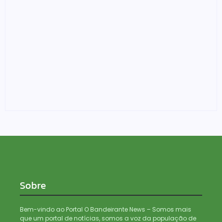
PF apreende R$ 2 milhões em investigação de lavagem
de capitais em Porto Velho/RO
04/08/2026
Sobre
Bem-vindo ao Portal O Bandeirante News – Somos mais
que um portal de notícias, somos a voz da população de