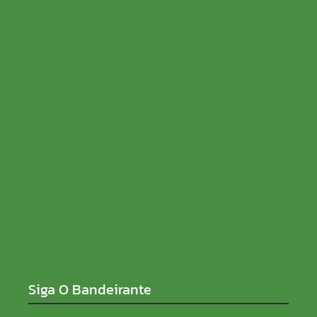
Justiças Eleitoral e do Trabalho lançam campanha
contra assédio
06/08/2026
Federação PSOL-Rede oficializa apoio à
candidatura de Lula à reeleição
06/08/2026
Siga O Bandeirante