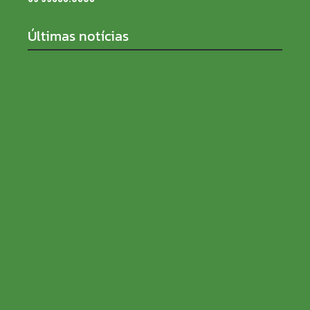
Últimas notícias
SENAR Rondônia recebe inscrições para processo
seletivo com salários de até R$ 5 mil
08/08/2026