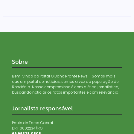
haxixe e pistola em transportadora de Ji-Paraná
06/08/2026
Sobre
Bem-vindo ao Portal O Bandeirante News – Somos mais
que um portal de notícias, somos a voz da população de
Rondônia. Nosso compromisso é com a ética jornalística,
buscando noticiar os fatos importantes e com relevância.
Jornalista responsável
Paulo de Tarso Cabral
DRT 0002234/RO
69 99338.0808