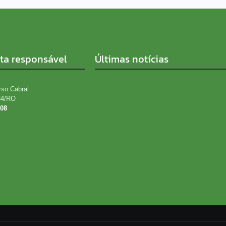
sta responsável
Últimas notícias
rso Cabral
34/RO
808
UNIÃO BANDEIRANTES PEDE SOCORRO: 
VIRA CRATERAS, PREJUÍZO E REVOLTA NO
PORTO VELHO
06/08/2026
Justiças Eleitoral e do Trabalho lançam
assédio
06/08/2026