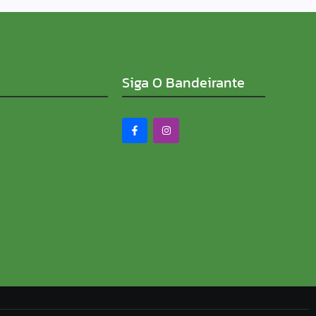
Siga O Bandeirante
PROMESSA DE ASFALTO
 MAIOR DISTRITO DE
 campanha contra