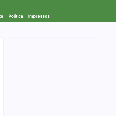
te
Política
Impressos
Foragido é baleado após atirar em policial e
vários suspeitos de tráfico são presos
durante Operação Maximus em Porto Velho
05/08/2026