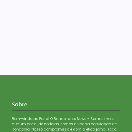
Foragido é baleado após atirar em policial e vários
suspeitos de tráfico são presos durante Operação
Maximus em Porto Velho
05/08/2026
Sobre
Bem-vindo ao Portal O Bandeirante News – Somos mais
que um portal de notícias, somos a voz da população de
Rondônia. Nosso compromisso é com a ética jornalística,