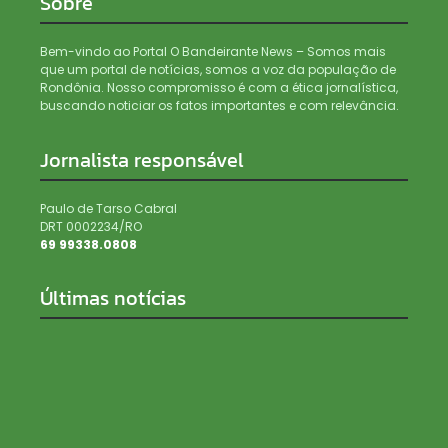
Sobre
Bem-vindo ao Portal O Bandeirante News – Somos mais
que um portal de notícias, somos a voz da população de
Rondônia. Nosso compromisso é com a ética jornalística,
buscando noticiar os fatos importantes e com relevância.
Jornalista responsável
Paulo de Tarso Cabral
DRT 0002234/RO
69 99338.0808
Últimas notícias
Mapas, manuais de explosivos e cálculo de custos:
como grupo planejava ataques em Brasília