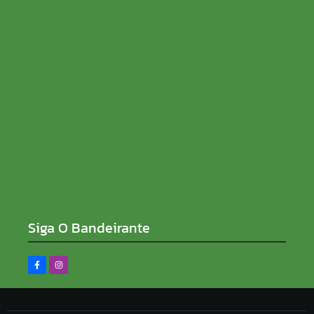
10/08/2026
Prouni 2026: pré-selecionado deve comprovar
informação até sexta-feira
10/08/2026
Siga O Bandeirante