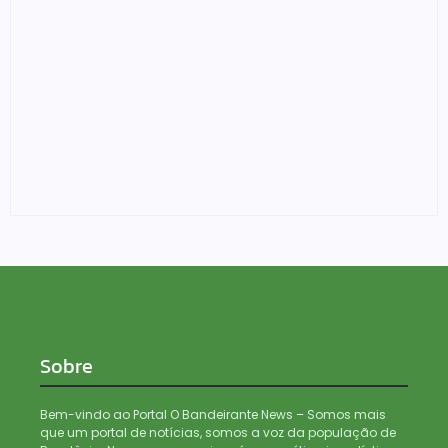
Foragido é baleado após atirar em policial e vários
suspeitos de tráfico são presos durante Operação
Maximus em Porto Velho
05/08/2026
Sobre
Bem-vindo ao Portal O Bandeirante News – Somos mais
que um portal de notícias, somos a voz da população de