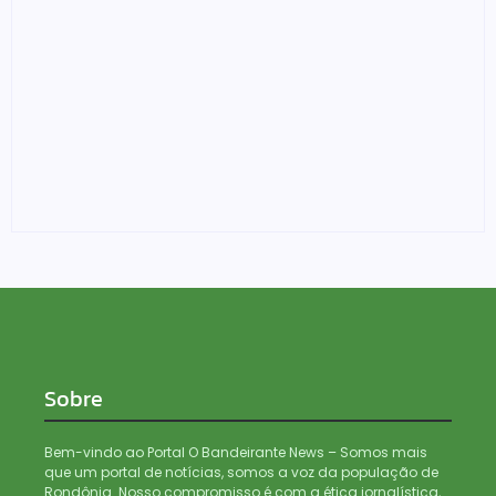
Foragido é baleado após atirar em policial e vários
suspeitos de tráfico são presos durante Operação
Maximus em Porto Velho
05/08/2026
Sobre
Bem-vindo ao Portal O Bandeirante News – Somos mais
que um portal de notícias, somos a voz da população de
Rondônia. Nosso compromisso é com a ética jornalística,