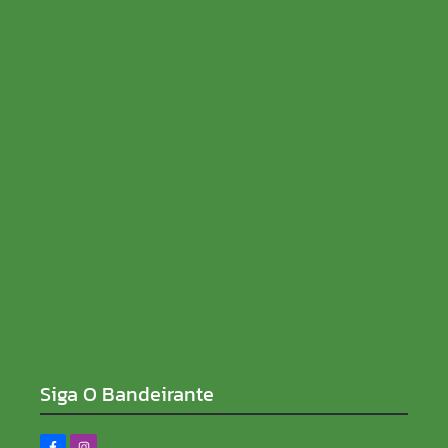
SENAR Rondônia recebe inscrições para processo
seletivo com salários de até R$ 5 mil
08/08/2026
Sem rabo preso e de ficha limpa, Sílvia Cristina
reforça compromisso contra a corrupção
08/08/2026
Siga O Bandeirante