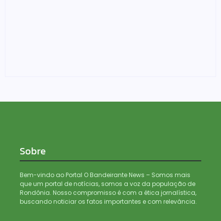
Denarc e Receita Federal apreendem 12 kg de skunk,
haxixe e pistola em transportadora de Ji-Paraná
06/08/2026
Sobre
Bem-vindo ao Portal O Bandeirante News – Somos mais
que um portal de notícias, somos a voz da população de
Rondônia. Nosso compromisso é com a ética jornalística,
buscando noticiar os fatos importantes e com relevância.