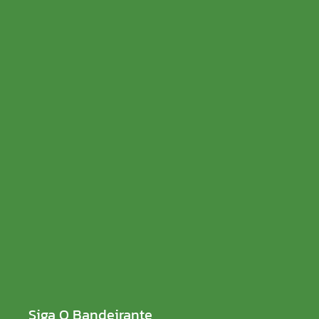
SENAR Rondônia recebe inscrições para processo
seletivo com salários de até R$ 5 mil
08/08/2026
Sem rabo preso e de ficha limpa, Sílvia Cristina
reforça compromisso contra a corrupção
08/08/2026
Siga O Bandeirante