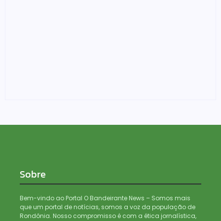
Denarc e Receita Federal apreendem 12 kg de skunk,
haxixe e pistola em transportadora de Ji-Paraná
06/08/2026
Sobre
Bem-vindo ao Portal O Bandeirante News – Somos mais
que um portal de notícias, somos a voz da população de
Rondônia. Nosso compromisso é com a ética jornalística,