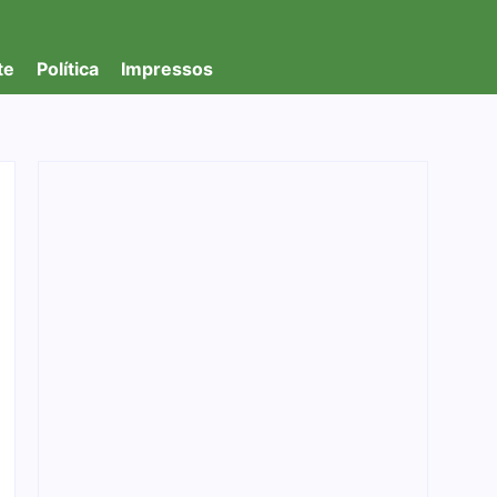
te
Política
Impressos
Forças de segurança derrubam carregamento
de quase 400 quilos de drogas em Rondônia