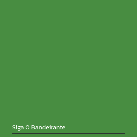
Marcos Rogério apresenta Plano de Governo com
228 projetos, metas públicas e acompanhamento
de resultados
07/08/2026
Candidatos do Encceja 2026 podem consultar o
cartão de inscrição
07/08/2026
Siga O Bandeirante