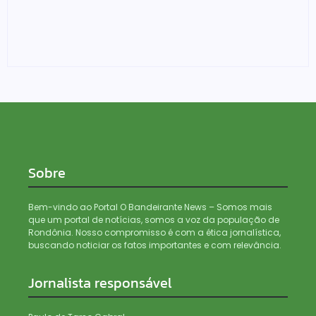
Foragido é baleado após atirar em policial e vários
suspeitos de tráfico são presos durante Operação
Maximus em Porto Velho
05/08/2026
Sobre
Bem-vindo ao Portal O Bandeirante News – Somos mais
que um portal de notícias, somos a voz da população de
Rondônia. Nosso compromisso é com a ética jornalística,
buscando noticiar os fatos importantes e com relevância.
Jornalista responsável