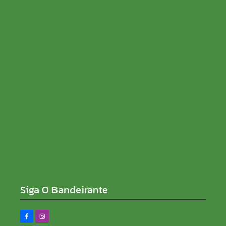
06/08/2026
Fúria fala sobre eleições, apoio de Rocha e nega
Cacoal quebrada: “Entreguei orçamento de R$ 520
milhões”
05/08/2026
Siga O Bandeirante