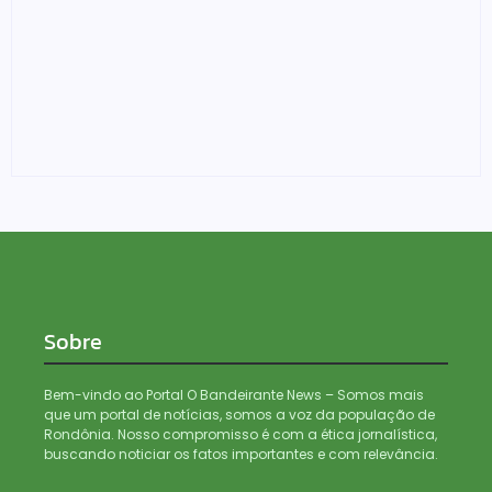
Justiça do Trabalho chama atenção para assédio
eleitoral
04/08/2026
Sobre
Bem-vindo ao Portal O Bandeirante News – Somos mais
que um portal de notícias, somos a voz da população de
Rondônia. Nosso compromisso é com a ética jornalística,
buscando noticiar os fatos importantes e com relevância.