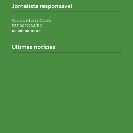
Jornalista responsável
Paulo de Tarso Cabral
DRT 0002234/RO
69 99338.0808
Últimas notícias
Como a escolha da semente influencia a
produtividade da soja