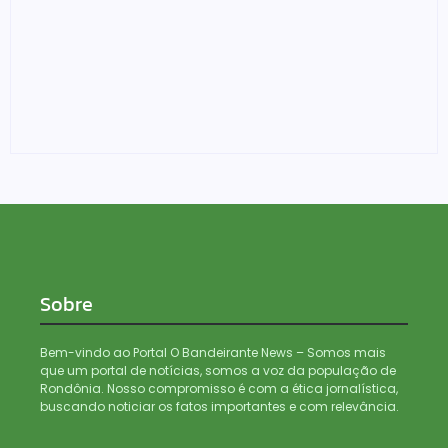
Foragido é baleado após atirar em policial e vários
suspeitos de tráfico são presos durante Operação
Maximus em Porto Velho
05/08/2026
Sobre
Bem-vindo ao Portal O Bandeirante News – Somos mais
que um portal de notícias, somos a voz da população de
Rondônia. Nosso compromisso é com a ética jornalística,
buscando noticiar os fatos importantes e com relevância.