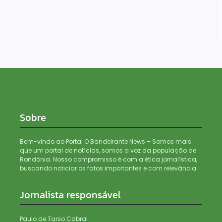
Médicos são investigados por suspeita de receber
salário sem cumprir carga horária em RO
05/08/2026
Sobre
Bem-vindo ao Portal O Bandeirante News – Somos mais
que um portal de notícias, somos a voz da população de
Rondônia. Nosso compromisso é com a ética jornalística,
buscando noticiar os fatos importantes e com relevância.
Jornalista responsável
Paulo de Tarso Cabral