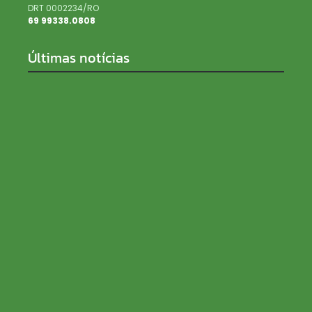
DRT 0002234/RO
69 99338.0808
Últimas notícias
EDITORIAL | Na educação, ninguém planta sozinho
e ninguém colhe sozinho