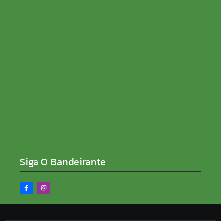
07/08/2026
Ninguém acerta Mega-Sena; prêmio acumula para
R$ 165 milhões
07/08/2026
Siga O Bandeirante