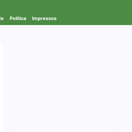
te
Política
Impressos
Denarc e Receita Federal apreendem 12 kg
de skunk, haxixe e pistola em transportadora
de Ji-Paraná