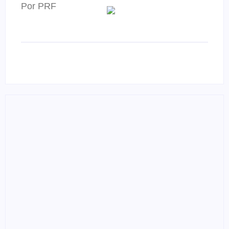
Por PRF
Foragido é baleado após atirar em policial e vários
suspeitos de tráfico são presos durante Operação