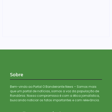
Denarc e Receita Federal apreendem 12 kg de skunk,
haxixe e pistola em transportadora de Ji-Paraná
06/08/2026
Sobre
Bem-vindo ao Portal O Bandeirante News – Somos mais
que um portal de notícias, somos a voz da população de
Rondônia. Nosso compromisso é com a ética jornalística,
buscando noticiar os fatos importantes e com relevância.