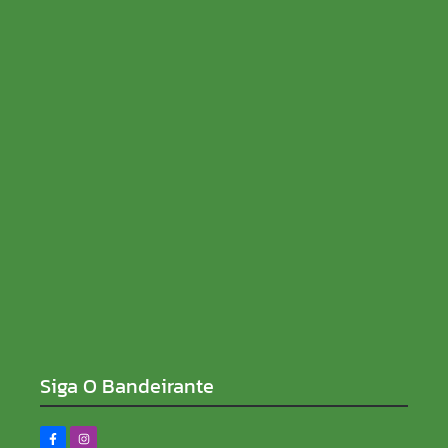
SENAR Rondônia recebe inscrições para processo
seletivo com salários de até R$ 5 mil
08/08/2026
Sem rabo preso e de ficha limpa, Sílvia Cristina
reforça compromisso contra a corrupção
08/08/2026
Siga O Bandeirante