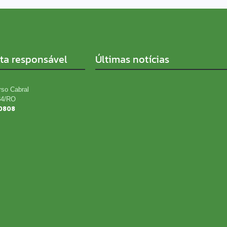
sta responsável
Últimas notícias
rso Cabral
34/RO
0808