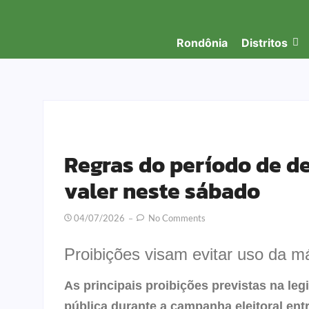
Rondônia
Distritos
Regras do período de d
valer neste sábado
04/07/2026
No Comments
Proibições visam evitar uso da má
As principais proibições previstas na leg
pública durante a campanha eleitoral ent