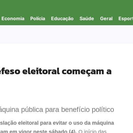
Economia
Polícia
Educação
Saúde
Geral
Espor
efeso eleitoral começam a
quina pública para benefício político
islação eleitoral para evitar o uso da máquina
ram em vigor neste sábado (4).
O início das