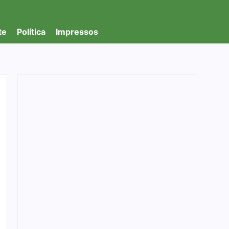
te
Política
Impressos
Foragido é baleado após atirar em policial e
vários suspeitos de tráfico são presos
durante Operação Maximus em Porto Velho
05/08/2026