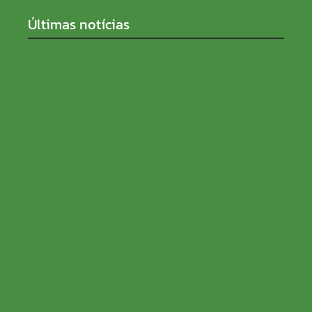
Últimas notícias
PRD e Solidariedade decidem pela neutralidade na
eleição presidencial
05/08/2026