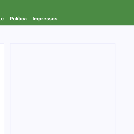
te
Política
Impressos
Prefeitura de Porto Velho convoca 51
professores aprovados em processo seletivo
para reforçar a rede municipal de ensino