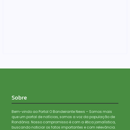
Edições especiais da Feira Mulher do Norte fazem
alusão ao Agosto Lilás e a Lei Maria da Penha
04/08/2026
Sobre
Bem-vindo ao Portal O Bandeirante News – Somos mais
que um portal de notícias, somos a voz da população de
Rondônia. Nosso compromisso é com a ética jornalística,
buscando noticiar os fatos importantes e com relevância.